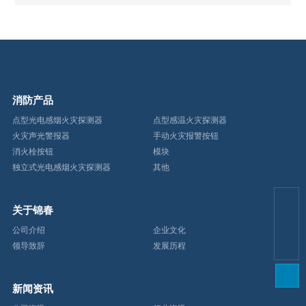
消防产品
点型光电感烟火灾探测器
点型感温火灾探测器
火灾声光警报器
手动火灾报警按钮
消火栓按钮
模块
独立式光电感烟火灾探测器
其他
关于锦春
lu@chinanbjc.ocm
公司介绍
企业文化
13566582323
领导致辞
发展历程
新闻资讯