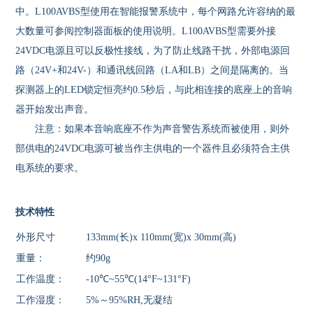
中。L100AVBS型使用在智能报警系统中，每个网路允许容纳的最
大数量可参阅控制器面板的使用说明。L100AVBS型需要外接
24VDC电源且可以反极性接线，为了防止线路干扰，外部电源回
路（24V+和24V-）和通讯线回路（LA和LB）之间是隔离的。当
探测器上的LED锁定恒亮约0.5秒后，与此相连接的底座上的音响
器开始发出声音。
注意：如果本音响底座不作为声音警告系统而被使用，则外
部供电的24VDC电源可被当作主供电的一个器件且必须符合主供
电系统的要求。
技术特性
外形尺寸
133mm(长)x 110mm(宽)x 30mm(高)
重量：
约90g
工作温度：
-10℃~55℃(14°F~131°F)
工作湿度：
5%～95%RH,无凝结