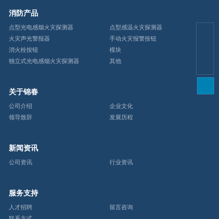
消防产品
点型光电感烟火灾探测器
点型感温火灾探测器
火灾声光警报器
手动火灾报警按钮
lu@chinanbjc.ocm
消火栓按钮
模块
13566582323
独立式光电感烟火灾探测器
其他
关于锦春
公司介绍
企业文化
领导致辞
发展历程
新闻资讯
公司资讯
行业资讯
服务支持
人才招聘
留言咨询
联系方式